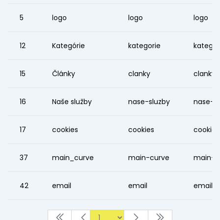
5
logo
logo
logo
12
Kategórie
kategorie
kategor
15
Články
clanky
clanky
16
Naše služby
nase-sluzby
nase-s
17
cookies
cookies
cookies
37
main_curve
main-curve
main-c
42
email
email
email