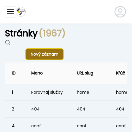
Stránky
(1967)
Nový záznam
ID
Meno
URL slug
Kľúč
1
Porovnaj služby
home
home
2
404
404
404
4
conf
conf
conf