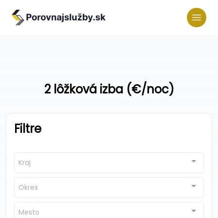
2 lôžková izba (€/noc)
Filtre
Kraj
Okres
Mesto