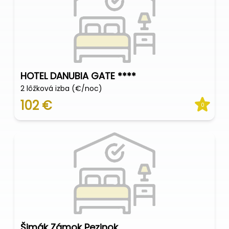
HOTEL DANUBIA GATE ****
2 lôžková izba (€/noc)
102 €
0
Šimák Zámok Pezinok