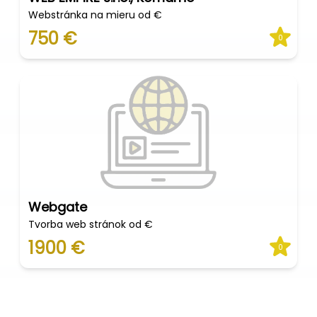
Webstránka na mieru od €
750 €
0
Webgate
Tvorba web stránok od €
1900 €
0