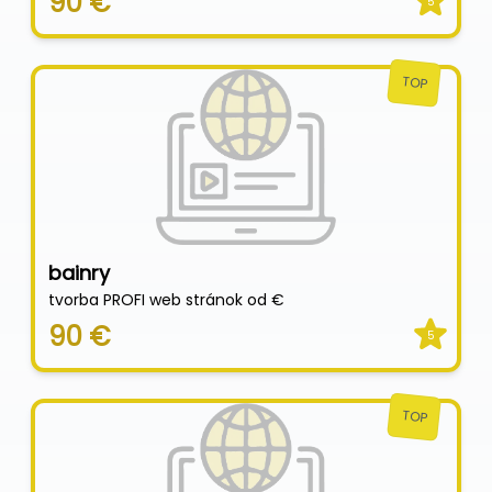
90 €
5
TOP
bainry
tvorba PROFI web stránok od €
90 €
5
TOP