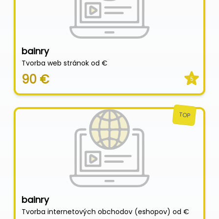
bainry
Tvorba web stránok od €
90 €
5
TOP
bainry
Tvorba internetových obchodov (eshopov) od €