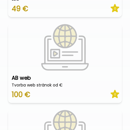
49 €
0
AB web
Tvorba web stránok od €
100 €
0