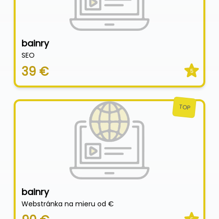
bainry
SEO
39 €
5
TOP
bainry
Webstránka na mieru od €