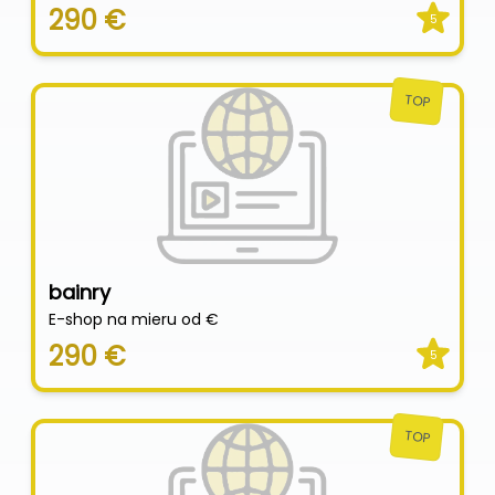
290 €
5
TOP
bainry
E-shop na mieru od €
290 €
5
TOP