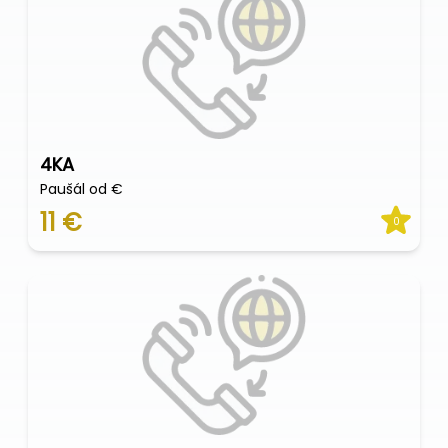
4KA
Paušál od €
11 €
0