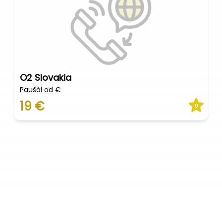
O2 Slovakia
Paušál od €
19 €
0