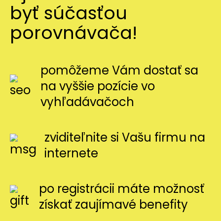
byť súčasťou
porovnávača!
pomôžeme Vám dostať sa
na vyššie pozície vo
vyhľadávačoch
zviditeľnite si Vašu firmu na
internete
po registrácii máte možnosť
získať zaujímavé benefity