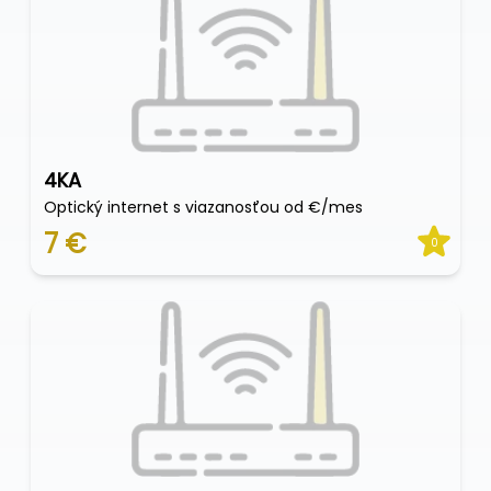
4KA
Optický internet s viazanosťou od €/mes
7 €
0