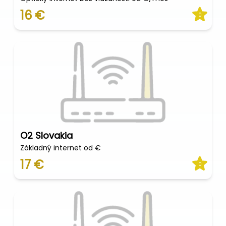
16 €
0
O2 Slovakia
Základný internet od €
17 €
0