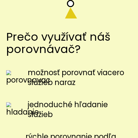
Prečo využívať náš
porovnávač?
možnosť porovnať viacero
služieb naraz
jednoduché hľadanie
služieb
rýchle porovnanie podľa