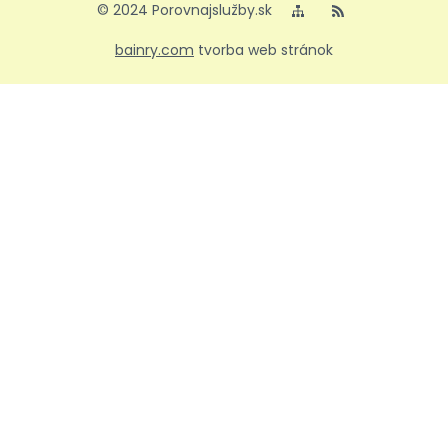
© 2024 Porovnajslužby.sk
bainry.com
tvorba web stránok