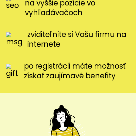
na vyššie pozície vo
vyhľadávačoch
zviditeľnite si Vašu firmu na
internete
po registrácii máte možnosť
získať zaujímavé benefity