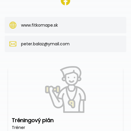
www.fitkomape.sk
peter.balaz@ymail.com
Tréningový plán
Tréner