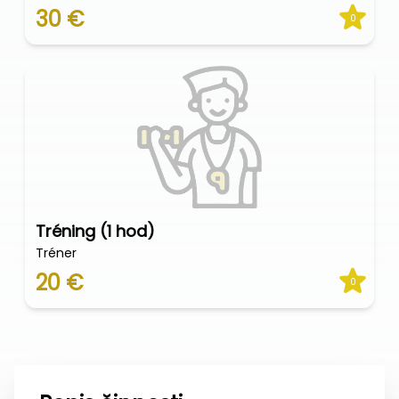
30 €
0
Tréning (1 hod)
Tréner
20 €
0