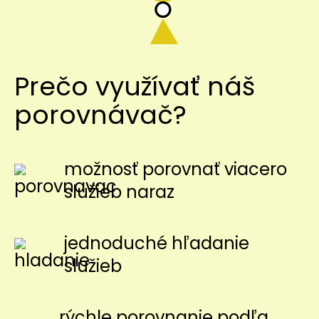
Prečo využívať náš
porovnávač?
možnosť porovnať viacero
služieb naraz
jednoduché hľadanie
služieb
rýchle porovnanie podľa