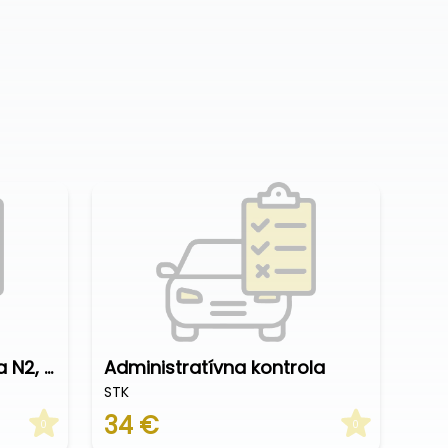
EK+TK, kategória vozidla N2, N3, M2, M3
Administratívna kontrola
STK
34 €
0
0