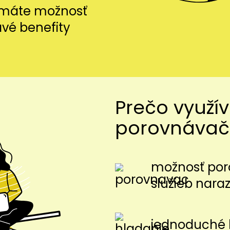
i máte možnosť
avé benefity
Prečo využí
porovnávač
možnosť por
služieb nara
jednoduché 