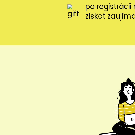
po registráci
získať zaujím