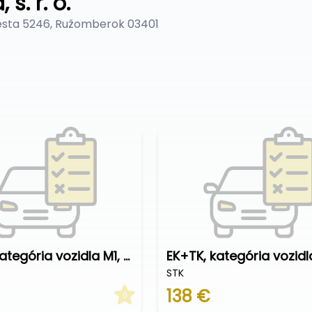
 s. r. o.
esta 5246, Ružomberok 03401
EK+TK, kategória vozidla M1, N1
STK
138 €
0