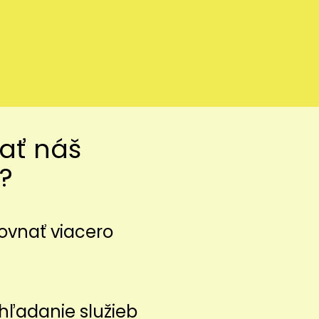
vať náš
?
ovnať viacero
z
hľadanie služieb