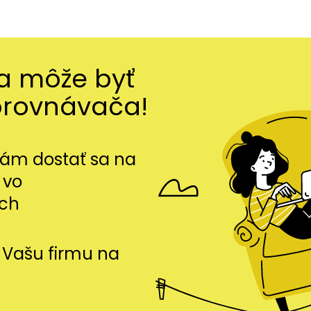
ma môže byť
orovnávača!
m dostať sa na
 vo
ch
si Vašu firmu na