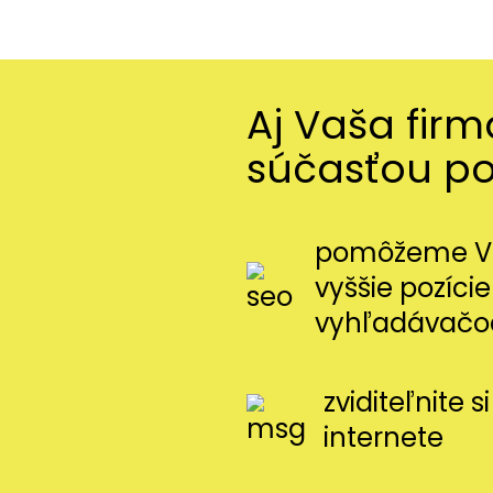
Aj Vaša fir
súčasťou p
pomôžeme Vá
vyššie pozície
vyhľadávačo
zviditeľnite 
internete