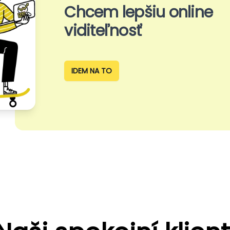
Chcem lepšiu online
viditeľnosť
IDEM NA TO