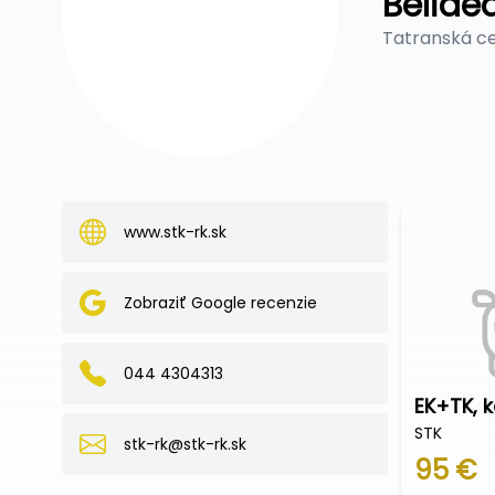
Belidea,
Tatranská c
www.stk-rk.sk
Zobraziť Google recenzie
044 4304313
STK
stk-rk@stk-rk.sk
95 €