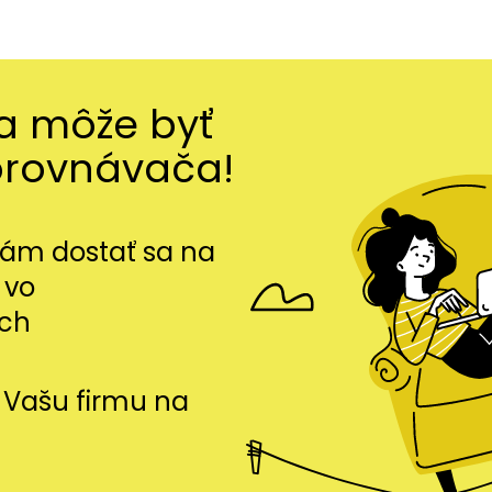
ma môže byť
orovnávača!
m dostať sa na
 vo
ch
si Vašu firmu na