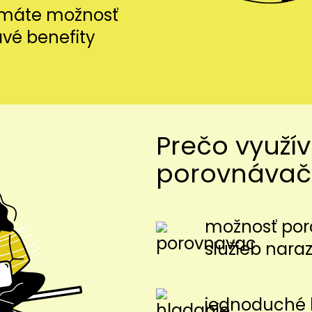
i máte možnosť
avé benefity
Prečo využí
porovnávač
možnosť por
služieb nara
jednoduché 