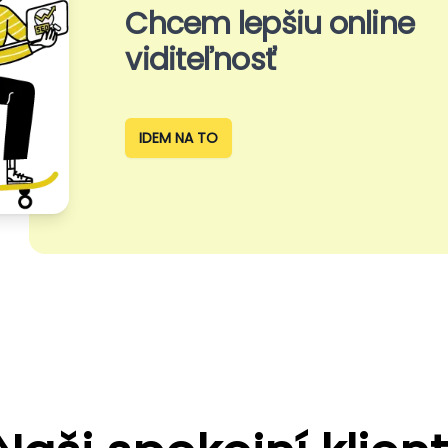
Chcem lepšiu online
viditeľnosť
IDEM NA TO