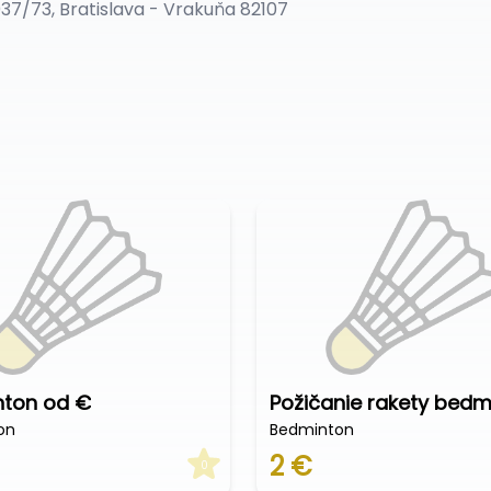
037/73, Bratislava - Vrakuňa 82107
ton od €
Požičanie rakety bedm
on
Bedminton
2 €
0