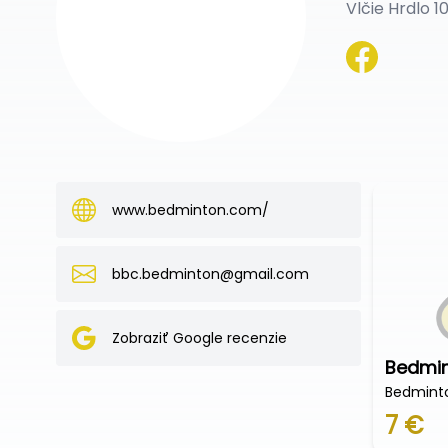
Vlčie Hrdlo 1
www.bedminton.com/
bbc.bedminton@gmail.com
Zobraziť Google recenzie
Bedmin
Bedmint
7 €