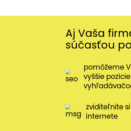
Aj Vaša fir
súčasťou p
pomôžeme Vá
vyššie pozície
vyhľadávačo
zviditeľnite 
internete