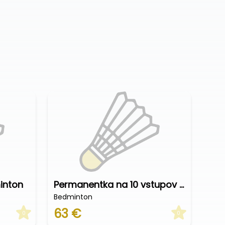
inton
Permanentka na 10 vstupov bedminton od €
Bedminton
63 €
0
0