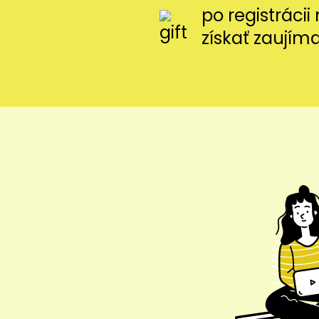
po registráci
získať zaujím