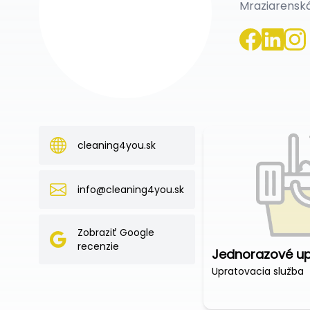
Mraziarenská 
cleaning4you.sk
info@cleaning4you.sk
Zobraziť Google
recenzie
Upratovacia služba