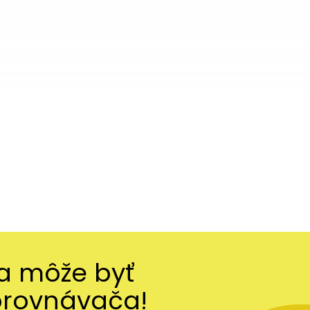
ma môže byť
orovnávača!