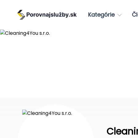
Kategórie
Čl
Cleani