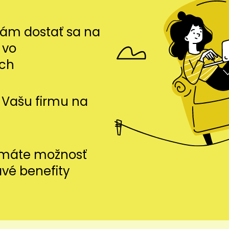
m dostať sa na
 vo
ch
si Vašu firmu na
i máte možnosť
avé benefity