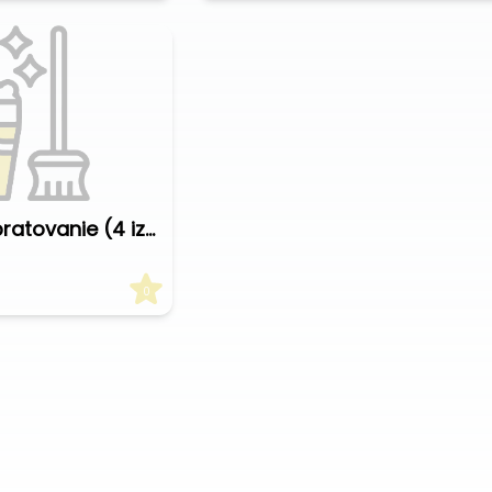
Jednorazové upratovanie (4 izbový byt)
0