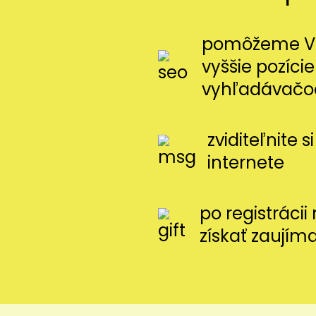
pomôžeme Vá
vyššie pozície
vyhľadávačo
zviditeľnite 
internete
po registráci
získať zaujím