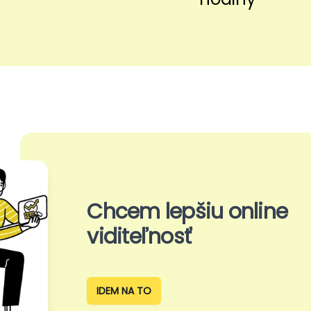
Chcem lepšiu online
viditeľnosť
IDEM NA TO