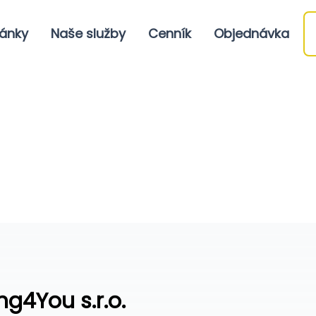
ánky
Naše služby
Cenník
Objednávka
ng4You s.r.o.