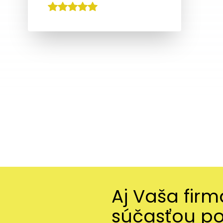
Aj Vaša fir
súčasťou p