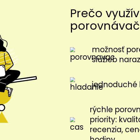
Prečo využí
porovnávač
možnosť por
služieb nara
jednoduché 
rýchle porov
priority: kvalit
recenzia, cen
hodiny