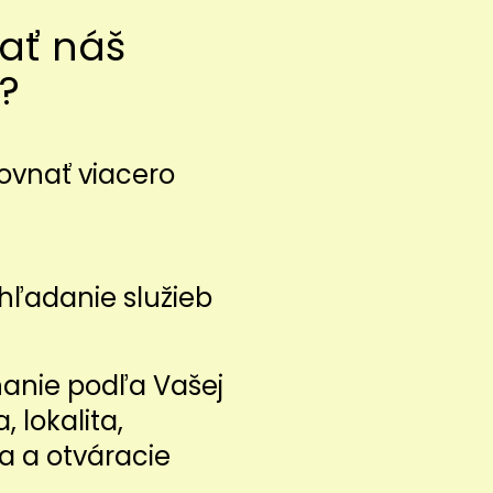
vať náš
?
ovnať viacero
z
hľadanie služieb
nanie podľa Vašej
a, lokalita,
a a otváracie