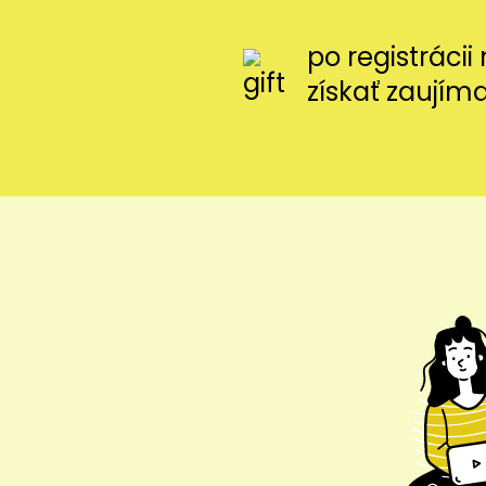
po registráci
získať zaujím