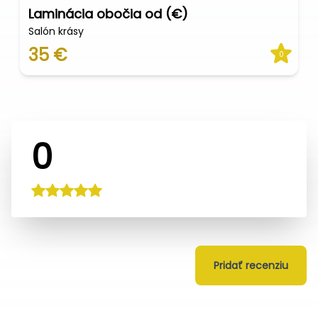
Laminácia obočia od (€)
Salón krásy
35 €
0
0
Pridať recenziu