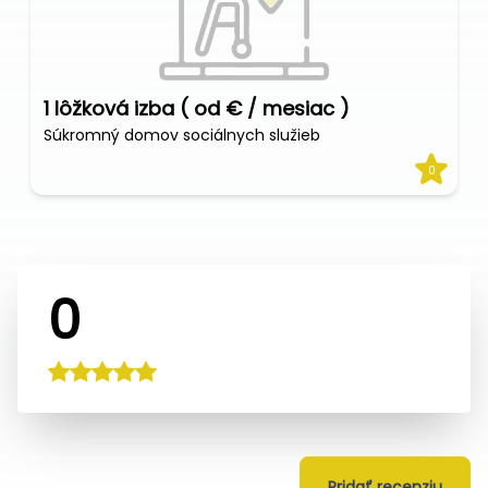
1 lôžková izba ( od € / mesiac )
Súkromný domov sociálnych služieb
0
0
Pridať recenziu