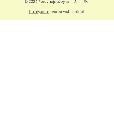
© 2024 Porovnajslužby.sk
bainry.com
tvorba web stránok