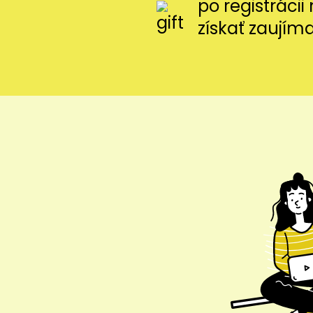
po registráci
získať zaujím