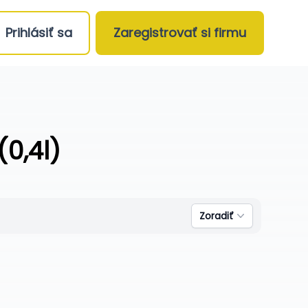
Prihlásiť sa
Zaregistrovať si firmu
(0,4l)
Zoradiť