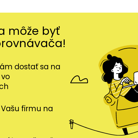
ma môže byť
orovnávača!
m dostať sa na
 vo
ch
si Vašu firmu na