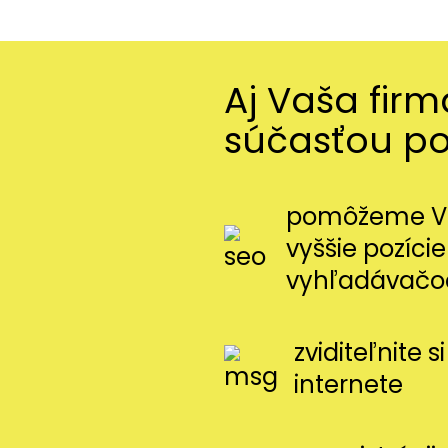
Aj Vaša fir
súčasťou p
pomôžeme Vá
vyššie pozície
vyhľadávačo
zviditeľnite 
internete