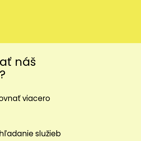
vať náš
?
ovnať viacero
z
hľadanie služieb