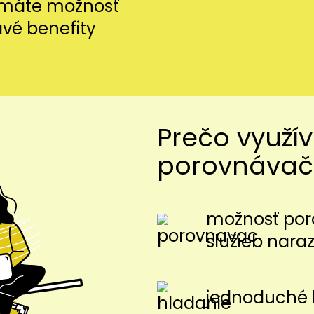
i máte možnosť
avé benefity
Prečo využí
porovnávač
možnosť por
služieb nara
jednoduché 