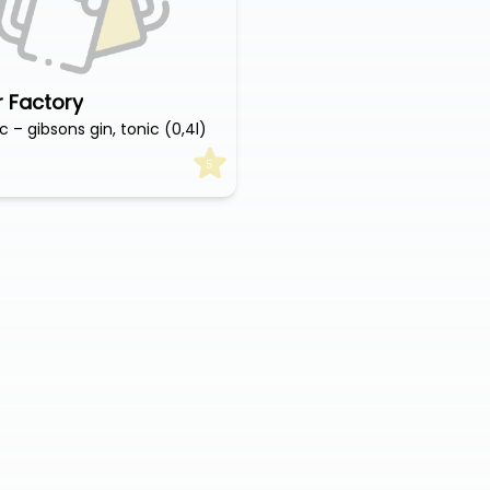
r Factory
 – gibsons gin, tonic (0,4l)
5