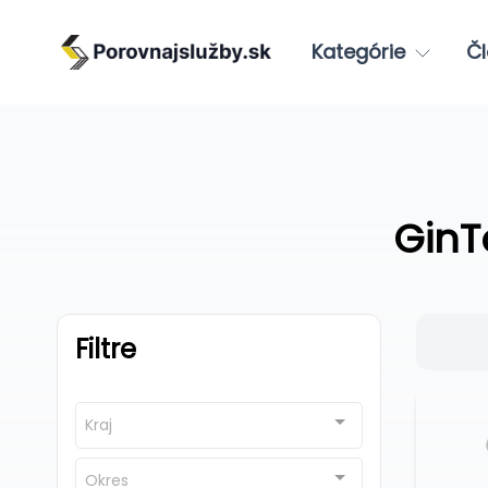
Kategórie
Čl
GinTo
Filtre
Kraj
Okres