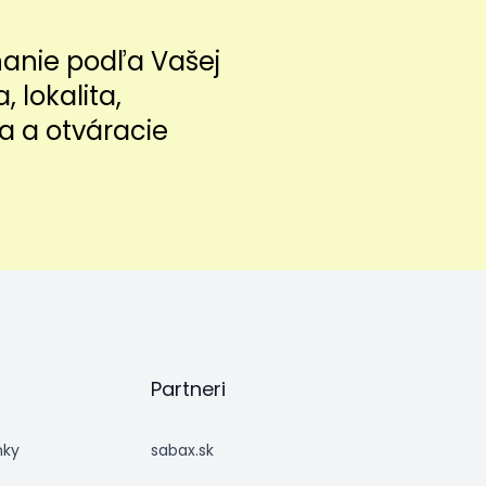
nanie podľa Vašej
a, lokalita,
a a otváracie
Partneri
nky
sabax.sk