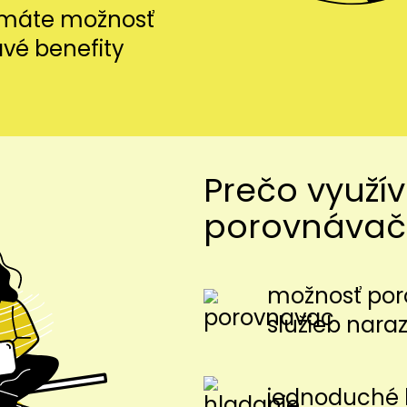
i máte možnosť
avé benefity
Prečo využí
porovnávač
možnosť por
služieb nara
jednoduché 