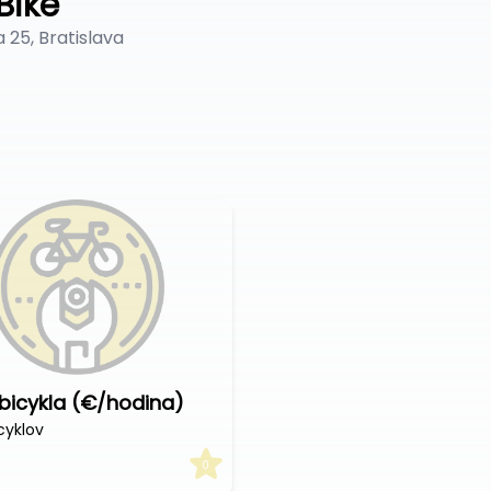
Bike
 25, Bratislava
 bicykla (€/hodina)
cyklov
0