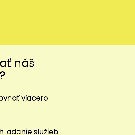
vať náš
?
ovnať viacero
z
hľadanie služieb