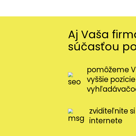
Aj Vaša fir
súčasťou p
pomôžeme Vá
vyššie pozície
vyhľadávačo
zviditeľnite 
internete