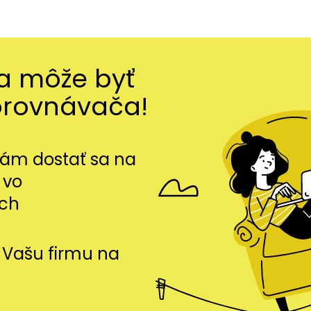
ma môže byť
orovnávača!
m dostať sa na
 vo
ch
si Vašu firmu na