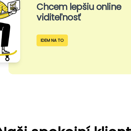
Chcem lepšiu online
viditeľnosť
IDEM NA TO