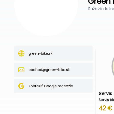
Green 
Ružová dolina
green-bike.sk
obchod@green-bike.sk
Zobraziť Google recenzie
Servis
Servis bi
42 €