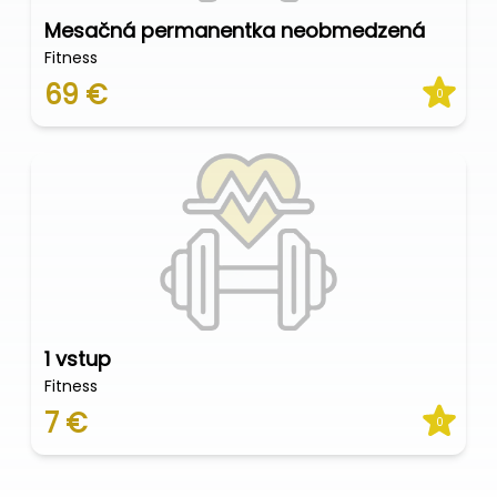
Mesačná permanentka neobmedzená
Fitness
69 €
0
1 vstup
Fitness
7 €
0