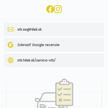
stk.se@hilek.sk
Zobraziť Google recenzie
stk.hilek.sk/senica-stk/