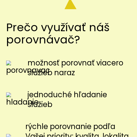
Prečo využívať náš
porovnávač?
možnosť porovnať viacero
služieb naraz
jednoduché hľadanie
služieb
rýchle porovnanie podľa
Vašej priority: kvalita, lokalita,