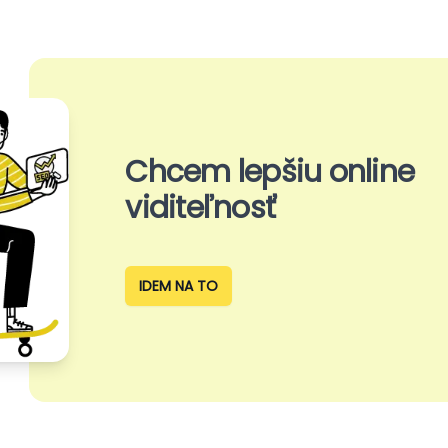
Chcem lepšiu online
viditeľnosť
IDEM NA TO