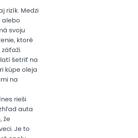
 rizík. Medzi
y alebo
 má svoju
enie, ktoré
záťaži.
tí šetriť na
i kúpe oleja
dmi na
nes rieši
vzhľad auta
, že
veci. Je to