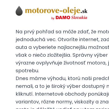
Na prvý pohľad sa môže zdať, že moto
jednoduchá vec. Otvoríte internet, za
auta a vyberiete najlacnejšiu možnosť.
však o niečo zložitejšia. Správny výber 
výrazne ovplyvňuje životnosť motora, 
spotrebu.
Dnes máme výhodu, ktorú naši predc
nemali, a to je široký výber dostupný 
kliknutí. Internetové obchody ponúkaj
variantov, rôzne normy, viskozity a zn