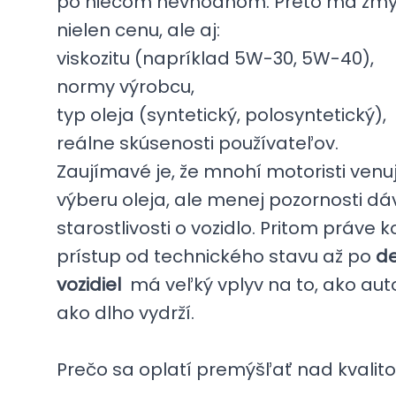
po niečom nevhodnom. Preto má zmy
nielen cenu, ale aj:
viskozitu (napríklad 5W-30, 5W-40),
normy výrobcu,
typ oleja (syntetický, polosyntetický),
reálne skúsenosti používateľov.
Zaujímavé je, že mnohí motoristi venu
výberu oleja, ale menej pozornosti dá
starostlivosti o vozidlo. Pritom práve
prístup od technického stavu až po
de
vozidiel
má veľký vplyv na to, ako aut
ako dlho vydrží.
Prečo sa oplatí premýšľať nad kvalit