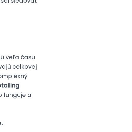
sel sledovať
jú veľa času
vajú celkovej
 komplexný
tailing
o funguje a
ou