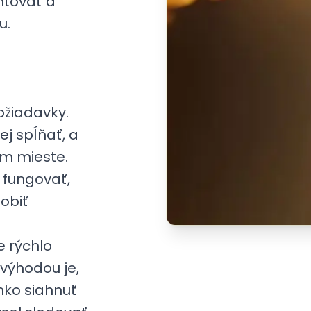
entovať a
u.
žiadavky.
ej spĺňať, a
om mieste.
 fungovať,
obiť
e rýchlo
výhodou je,
hko siahnuť