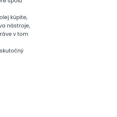
ré spolu
lej kúpite,
va nástroje,
práve v tom
 skutočný