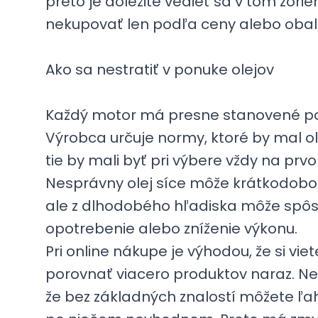
preto je dôležité vedieť sa v tom zori
nekupovať len podľa ceny alebo obal
Ako sa nestratiť v ponuke olejov
Každý motor má presne stanovené po
Výrobca určuje normy, ktoré by mal ol
tie by mali byť pri výbere vždy na prv
Nesprávny olej síce môže krátkodobo
ale z dlhodobého hľadiska môže spôs
opotrebenie alebo zníženie výkonu.
Pri online nákupe je výhodou, že si viet
porovnať viacero produktov naraz. Ne
že bez základných znalostí môžete ľa