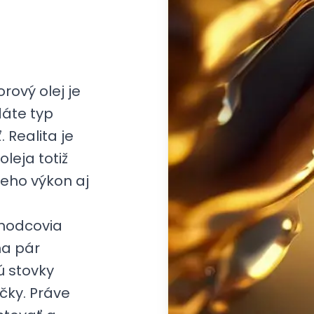
rový olej je
dáte typ
 Realita je
oleja totiž
jeho výkon aj
hodcovia
na pár
ú stovky
ačky. Práve