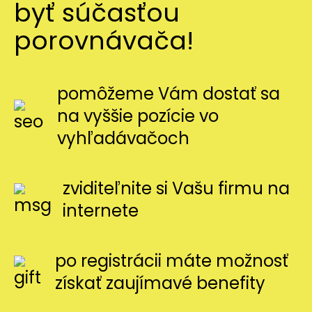
byť súčasťou
porovnávača!
pomôžeme Vám dostať sa
na vyššie pozície vo
vyhľadávačoch
zviditeľnite si Vašu firmu na
internete
po registrácii máte možnosť
získať zaujímavé benefity