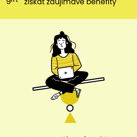
získať zaujímavé benefity