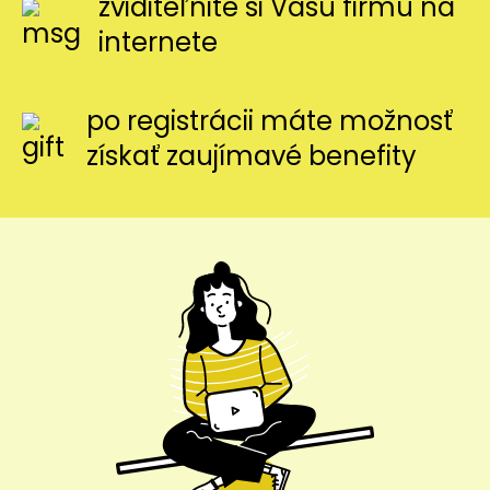
zviditeľnite si Vašu firmu na
internete
po registrácii máte možnosť
získať zaujímavé benefity