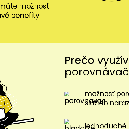
i máte možnosť
avé benefity
Prečo využí
porovnávač
možnosť por
služieb nara
jednoduché 