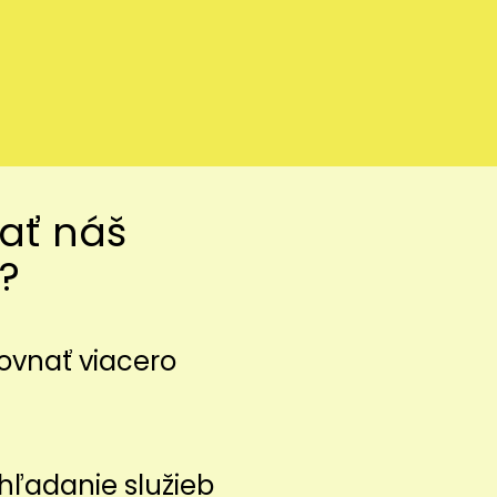
vať náš
?
ovnať viacero
z
hľadanie služieb