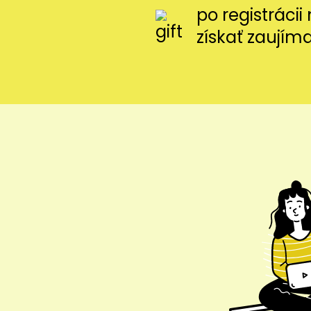
po registráci
získať zaujím