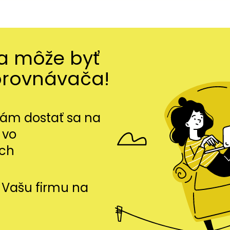
ma môže byť
orovnávača!
m dostať sa na
 vo
ch
si Vašu firmu na