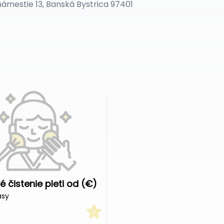
ámestie 13, Banská Bystrica 97401
é čistenie pleti od (€)
ásy
0