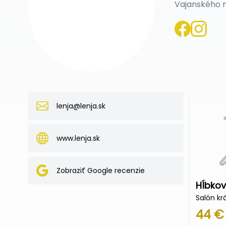
Vajanského n
lenja@lenja.sk
www.lenja.sk
Zobraziť Google recenzie
Hĺbkov
Salón kr
44 €