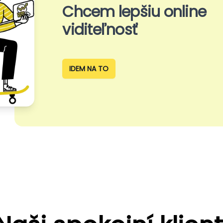
Chcem lepšiu online
viditeľnosť
IDEM NA TO