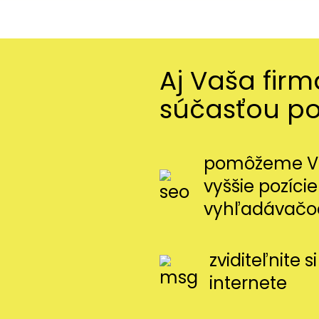
Aj Vaša fir
súčasťou p
pomôžeme Vá
vyššie pozície
vyhľadávačo
zviditeľnite 
internete