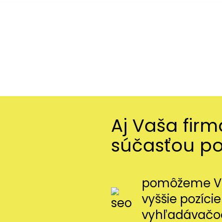
Aj Vaša fir
súčasťou p
pomôžeme Vá
vyššie pozície
vyhľadávačo