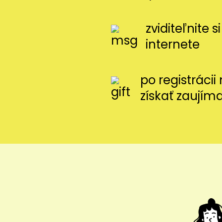
zviditeľnite 
internete
po registráci
získať zaujím