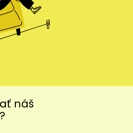
vať náš
?