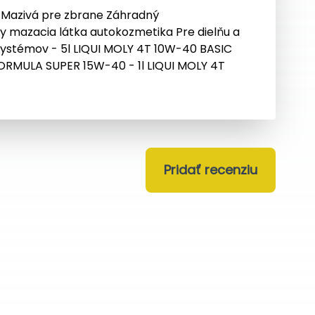
y Mazivá pre zbrane Záhradný
y mazacia látka autokozmetika Pre dielňu a
 systémov - 5l LIQUI MOLY 4T 10W-40 BASIC
FORMULA SUPER 15W-40 - 1l LIQUI MOLY 4T
Pridať recenziu