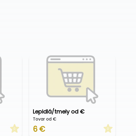
Lepidlá/tmely od €
Tovar od €
6 €
0
0