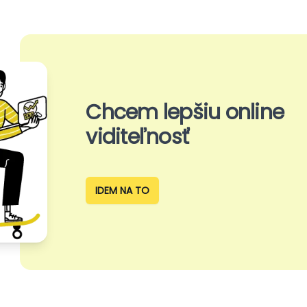
Chcem lepšiu online
viditeľnosť
IDEM NA TO