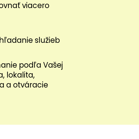
ovnať viacero
z
hľadanie služieb
nanie podľa Vašej
a, lokalita,
a a otváracie