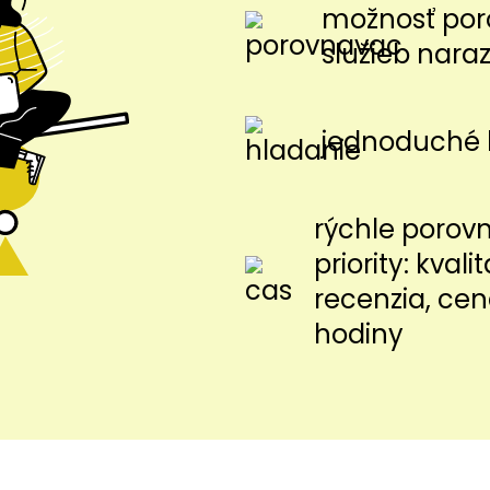
možnosť por
služieb nara
jednoduché 
rýchle porov
priority: kvalit
recenzia, cen
hodiny