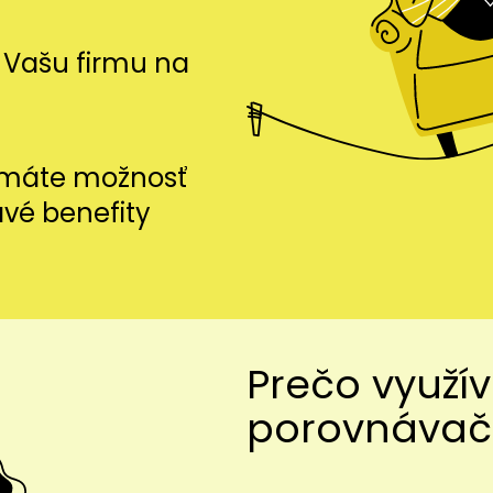
si Vašu firmu na
i máte možnosť
avé benefity
Prečo využí
porovnávač