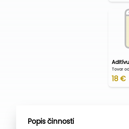
Aditív
Tovar o
18 €
Popis činnosti