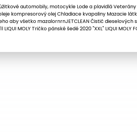
 úžitkové automobily, motocykle Lode a plavidlá Veterán
eje kompresorový olej Chladiace kvapaliny Mazacie látk
šieho aby všetko mazalornrnJETCLEAN Čistič dieselových
1l LIQUI MOLY Tričko pánské šedé 2020 "XXL" LIQUI MOLY 