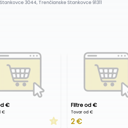
Stankovce 3044, Trenčianske Stankovce 91311
od €
Filtre od €
d €
Tovar od €
2 €
0