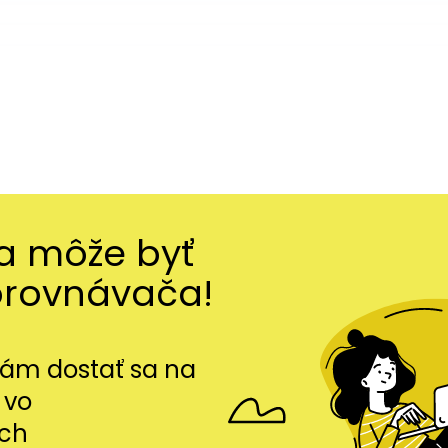
ma môže byť
orovnávača!
m dostať sa na
 vo
ch