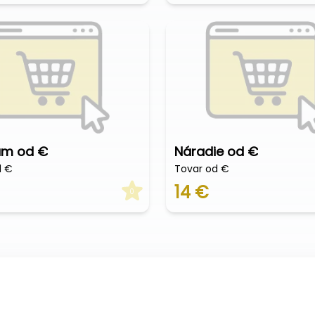
um od €
Náradie od €
d €
Tovar od €
14 €
0