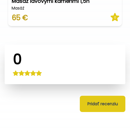
Masáž lávovými kameňmi 1,5h
Masáž
65 €
0
0
Pridať recenziu