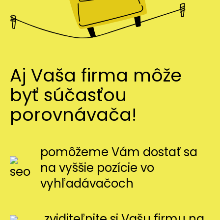
Aj Vaša firma môže
byť súčasťou
porovnávača!
pomôžeme Vám dostať sa
na vyššie pozície vo
vyhľadávačoch
zviditeľnite si Vašu firmu na