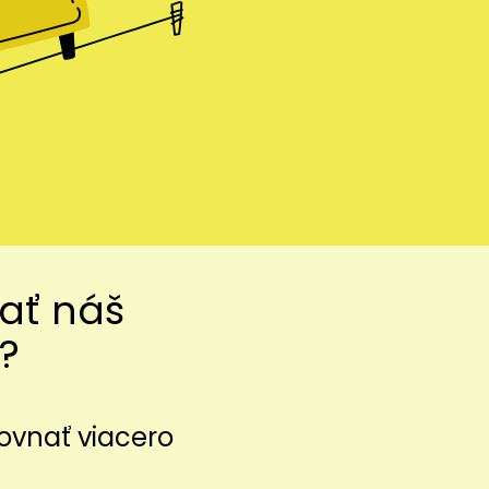
vať náš
?
ovnať viacero
z