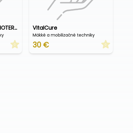
FEESIO – CENTRUM FYZIOTERAPIE
VitalCure
ky
Mäkké a mobilizačné techniky
30 €
0
0