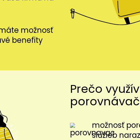
i máte možnosť
avé benefity
Prečo využí
porovnávač
možnosť por
služieb nara