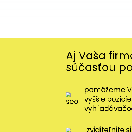
Aj Vaša fir
súčasťou p
pomôžeme Vá
vyššie pozície
vyhľadávačo
zviditeľnite 