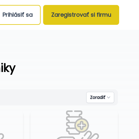
Prihlásiť sa
Zaregistrovať si firmu
iky
Zoradiť