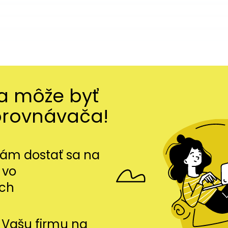
ma môže byť
orovnávača!
m dostať sa na
 vo
ch
si Vašu firmu na