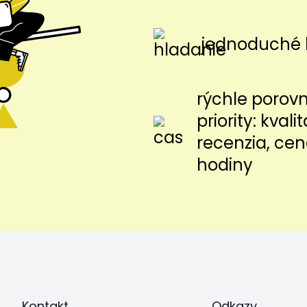
jednoduché 
rýchle porov
priority: kvalit
recenzia, cen
hodiny
Kontakt
Odkazy