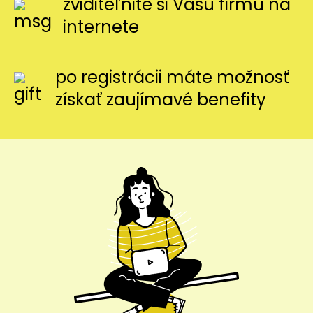
zviditeľnite si Vašu firmu na
internete
po registrácii máte možnosť
získať zaujímavé benefity