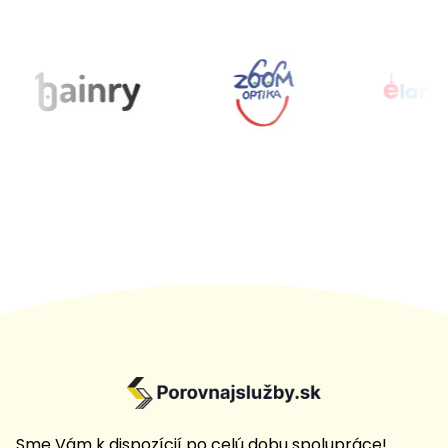
Sme Vám k dispozícií po celú dobu spolupráce!