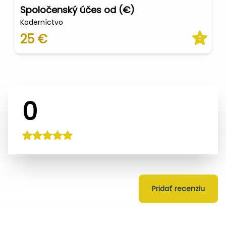
Spoločenský účes od (€)
Kaderníctvo
25 €
0
0
Pridať recenziu