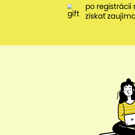
po registráci
získať zaujím