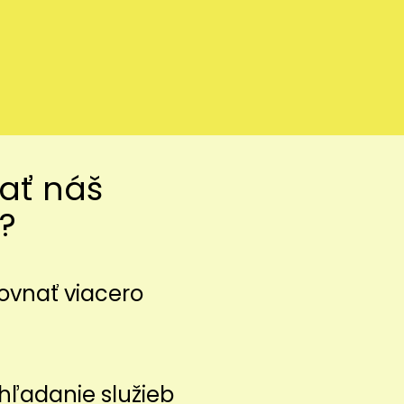
vať náš
?
ovnať viacero
z
hľadanie služieb