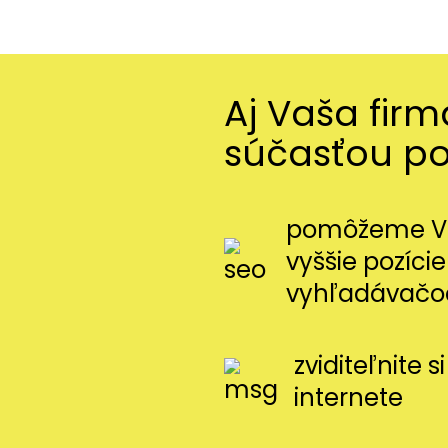
Aj Vaša fir
súčasťou p
pomôžeme Vá
vyššie pozície
vyhľadávačo
zviditeľnite 
internete