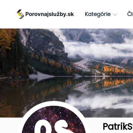
Kategórie
Čl
PatrikS