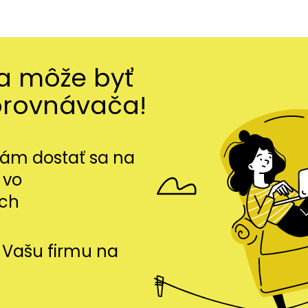
ma môže byť
orovnávača!
m dostať sa na
 vo
ch
si Vašu firmu na