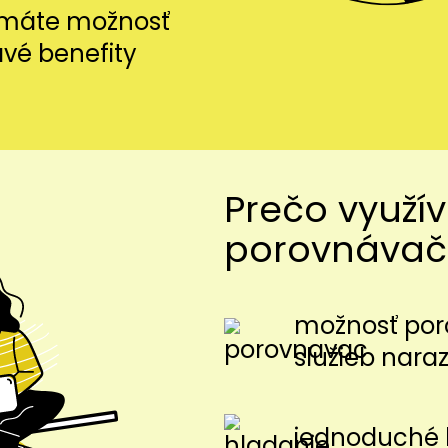
i máte možnosť
avé benefity
Prečo využí
porovnávač
možnosť por
služieb nara
jednoduché 