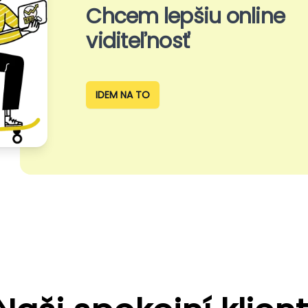
Chcem lepšiu online
viditeľnosť
IDEM NA TO