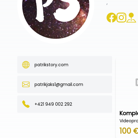
,
patrikstory.com
patrikjaks1@gmail.com
+421 949 002 292
Kompl
Videopr
100 