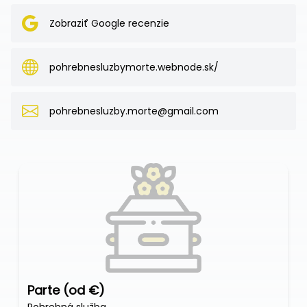
Zobraziť Google recenzie
pohrebnesluzbymorte.webnode.sk/
pohrebnesluzby.morte@gmail.com
Parte (od €)