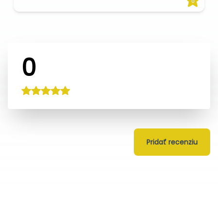
0
0
Pridať recenziu