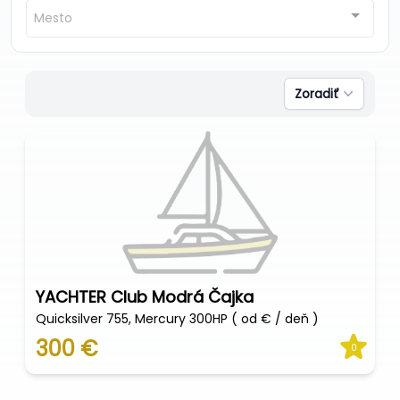
Mesto
Zoradiť
YACHTER Club Modrá Čajka
Quicksilver 755, Mercury 300HP ( od € / deň )
300 €
0