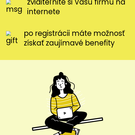
zviditeľnite si Vašu firmu na
internete
po registrácii máte možnosť
získať zaujímavé benefity