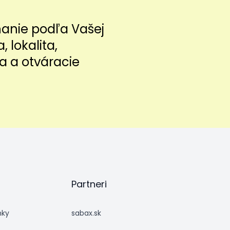
nanie podľa Vašej
a, lokalita,
a a otváracie
Partneri
nky
sabax.sk