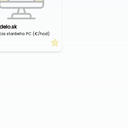
delo.sk
ia staršieho PC (€/hod)
0