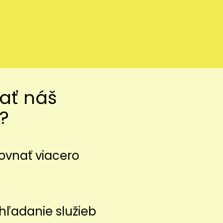
vať náš
?
ovnať viacero
z
hľadanie služieb