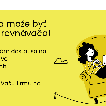
ma môže byť
orovnávača!
m dostať sa na
 vo
ch
si Vašu firmu na