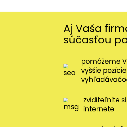
Aj Vaša fir
súčasťou p
pomôžeme Vá
vyššie pozície
vyhľadávačo
zviditeľnite 
internete