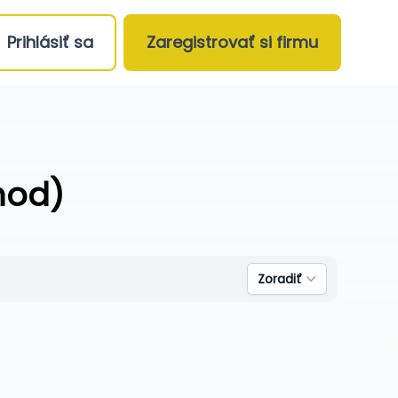
Prihlásiť sa
Zaregistrovať si firmu
hod)
Zoradiť