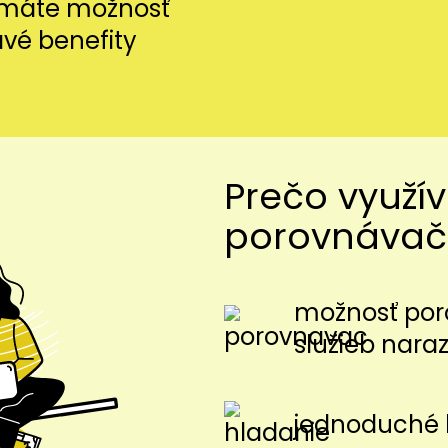
i máte možnosť
avé benefity
Prečo využí
porovnávač
možnosť por
služieb nara
jednoduché 