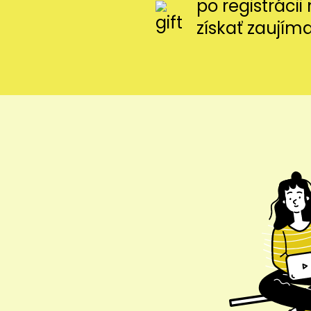
po registráci
získať zaujím