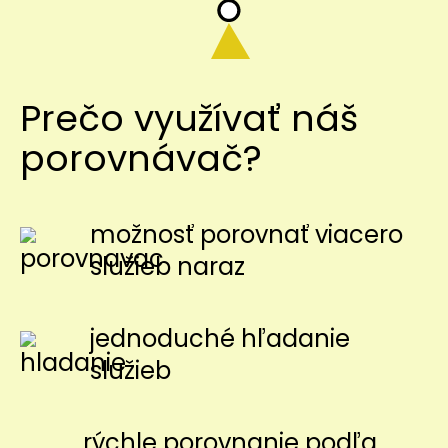
Prečo využívať náš
porovnávač?
možnosť porovnať viacero
služieb naraz
jednoduché hľadanie
služieb
rýchle porovnanie podľa