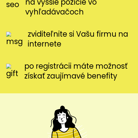
na vyššie pozície vo
vyhľadávačoch
zviditeľnite si Vašu firmu na
internete
po registrácii máte možnosť
získať zaujímavé benefity