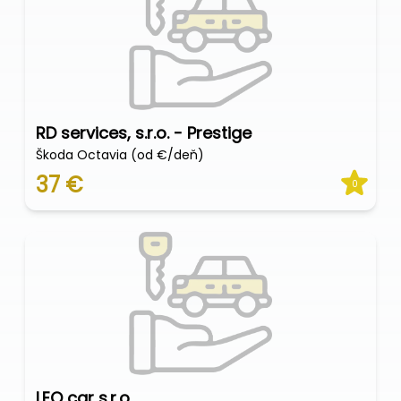
RD services, s.r.o. - Prestige
Škoda Octavia (od €/deň)
37 €
0
LEO car s.r.o.