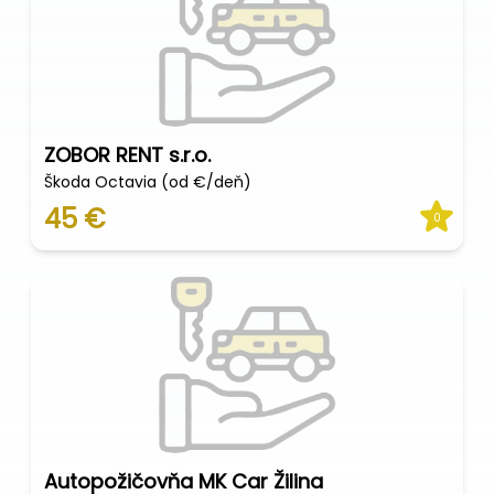
ZOBOR RENT s.r.o.
Škoda Octavia (od €/deň)
45 €
0
Autopožičovňa MK Car Žilina