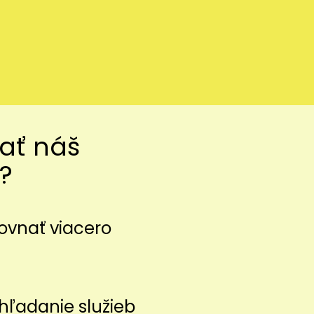
vať náš
?
ovnať viacero
z
hľadanie služieb