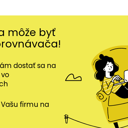
ma môže byť
orovnávača!
m dostať sa na
 vo
ch
si Vašu firmu na