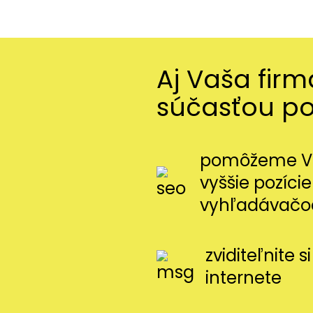
Aj Vaša fir
súčasťou p
pomôžeme Vá
vyššie pozície
vyhľadávačo
zviditeľnite 
internete