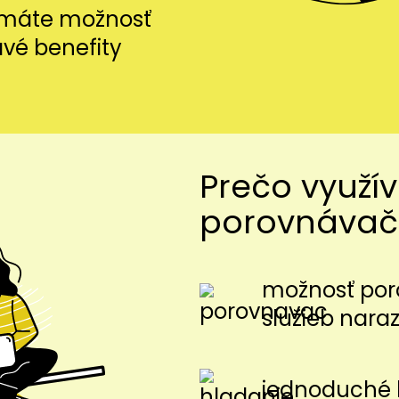
i máte možnosť
avé benefity
Prečo využí
porovnávač
možnosť por
služieb nara
jednoduché 