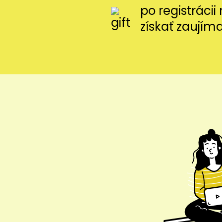
po registráci
získať zaujím