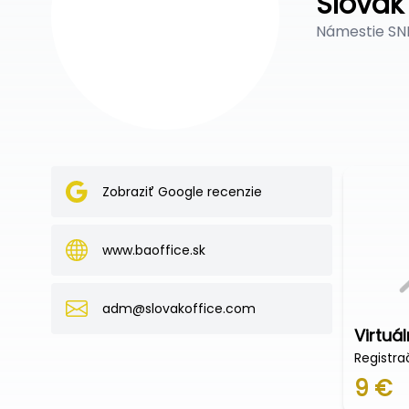
Slovak 
Námestie SNP
Zobraziť Google recenzie
www.baoffice.sk
adm@slovakoffice.com
Registra
9 €