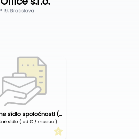
Office s.r.o.
 19, Bratislava
Virtuálne sídlo spoločnosti ( od € / mesiac )
čné sídlo ( od € / mesiac )
0