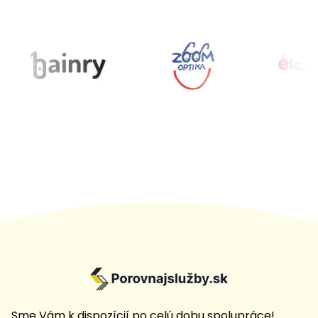
Sme Vám k dispozícií po celú dobu spolupráce!