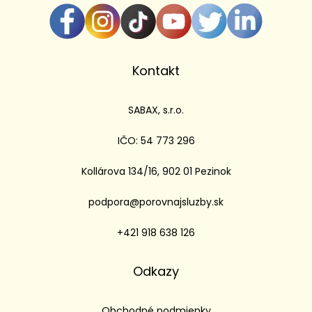
Kontakt
SABAX, s.r.o.
IČO: 54 773 296
Kollárova 134/16, 902 01 Pezinok
podpora@porovnajsluzby.sk
+421 918 638 126
Odkazy
Obchodné podmienky