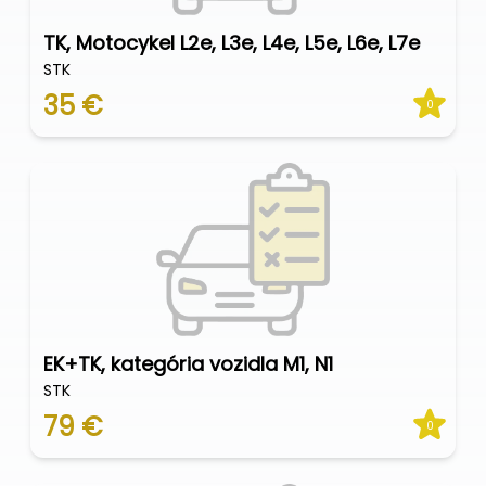
TK, Motocykel L2e, L3e, L4e, L5e, L6e, L7e
STK
35 €
0
EK+TK, kategória vozidla M1, N1
STK
79 €
0