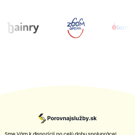
Sme Vám k dispozícií po celú dobu spolupráce!