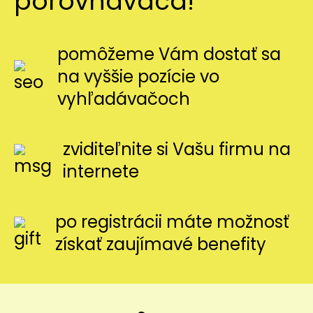
porovnávača!
pomôžeme Vám dostať sa
na vyššie pozície vo
vyhľadávačoch
zviditeľnite si Vašu firmu na
internete
po registrácii máte možnosť
získať zaujímavé benefity