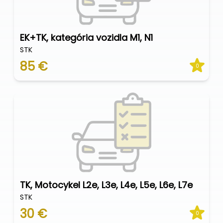
EK+TK, kategória vozidla M1, N1
STK
85 €
0
TK, Motocykel L2e, L3e, L4e, L5e, L6e, L7e
STK
30 €
0