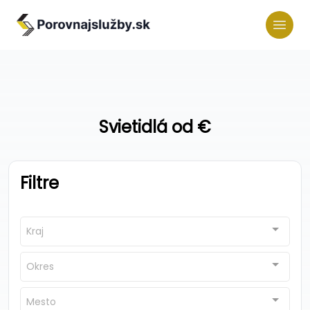
Svietidlá od €
Filtre
Kraj
Okres
Mesto