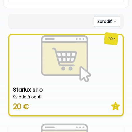
Zoradiť
TOP
Starlux s.r.o
Svietidlá od €
20 €
0