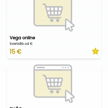
Vega online
Svietidlá od €
15 €
0