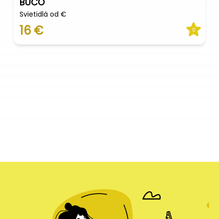
BUČO
Svietidlá od €
16 €
0