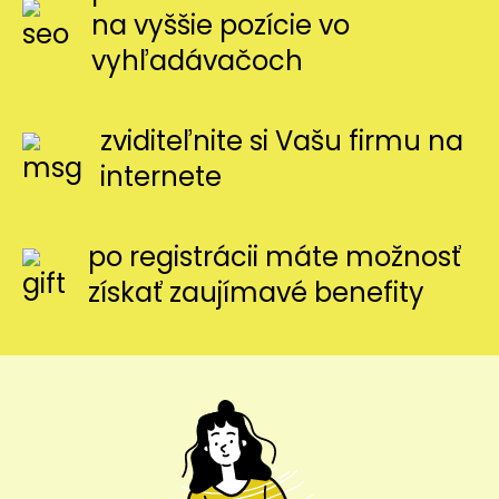
na vyššie pozície vo
vyhľadávačoch
zviditeľnite si Vašu firmu na
internete
po registrácii máte možnosť
získať zaujímavé benefity