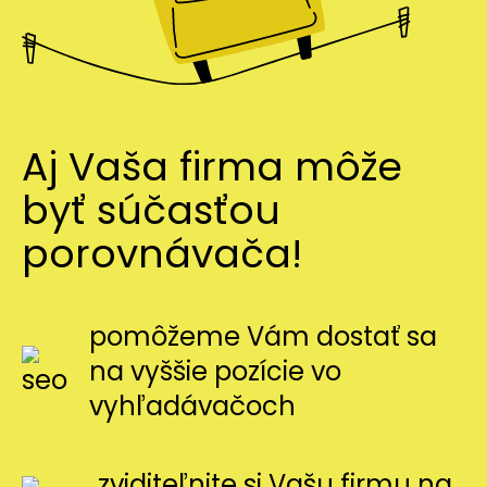
Aj Vaša firma môže
byť súčasťou
porovnávača!
pomôžeme Vám dostať sa
na vyššie pozície vo
vyhľadávačoch
zviditeľnite si Vašu firmu na