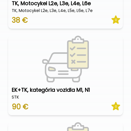
TK, Motocykel L2e, L3e, L4e, L6e
TK, Motocykel L2e, L3e, L4e, L5e, L6e, L7e
38 €
0
EK+TK, kategória vozidla M1, N1
STK
90 €
0