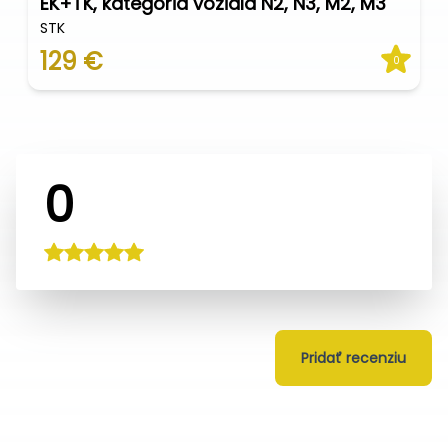
EK+TK, kategória vozidla N2, N3, M2, M3
STK
129 €
0
0
Pridať recenziu