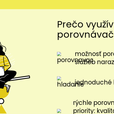
Prečo využí
porovnávač
možnosť por
služieb nara
jednoduché 
rýchle porov
priority: kvalit