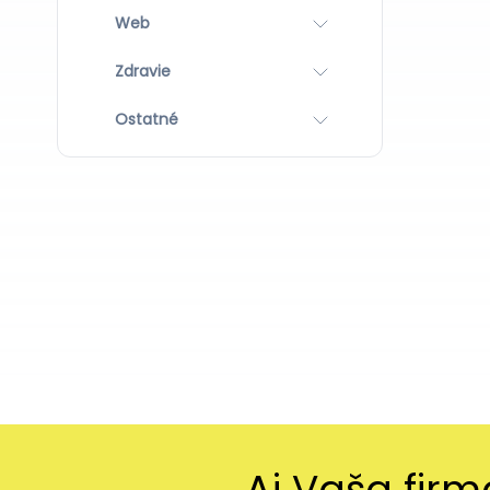
Web
Zdravie
Ostatné
Aj Vaša fir