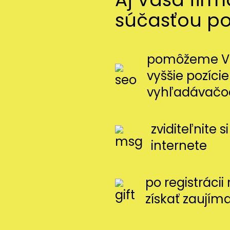
súčasťou p
pomôžeme Vá
vyššie pozície
vyhľadávačo
zviditeľnite 
internete
po registráci
získať zaujím