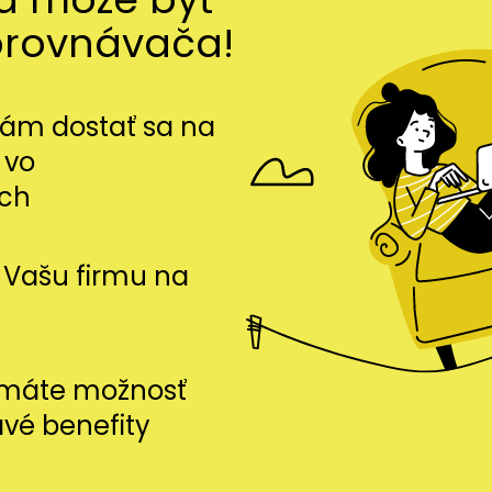
orovnávača!
m dostať sa na
 vo
ch
si Vašu firmu na
i máte možnosť
avé benefity