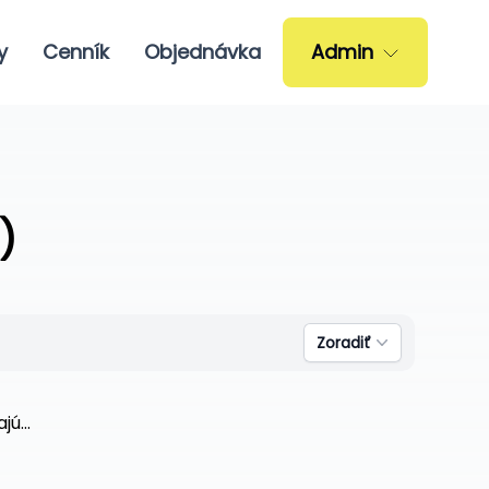
y
Cenník
Objednávka
Admin
)
Zoradiť
ú...