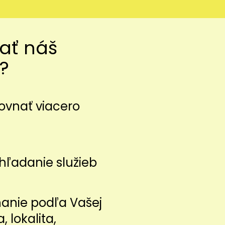
vať náš
?
ovnať viacero
z
hľadanie služieb
nanie podľa Vašej
a, lokalita,