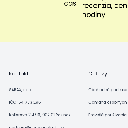
recenzia, cen
hodiny
Kontakt
Odkazy
SABAX, s.r.o.
Obchodné podmie
IČO: 54 773 296
Ochrana osobných 
Kollárova 134/16, 902 01 Pezinok
Pravidlá používania
podpora@porovnajsluzby.sk