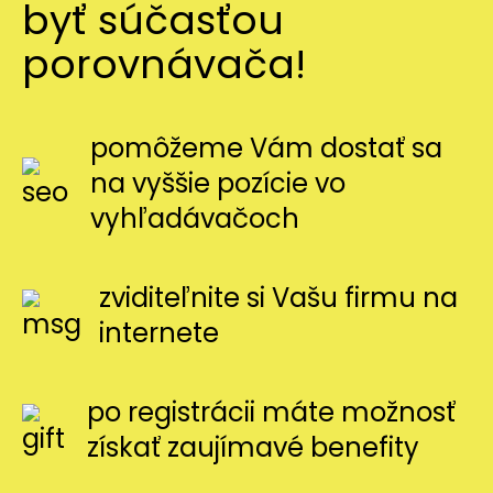
byť súčasťou
porovnávača!
pomôžeme Vám dostať sa
na vyššie pozície vo
vyhľadávačoch
zviditeľnite si Vašu firmu na
internete
po registrácii máte možnosť
získať zaujímavé benefity