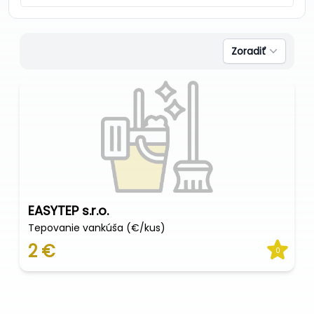
Zoradiť
EASYTEP s.r.o.
Tepovanie vankúša (€/kus)
2 €
0