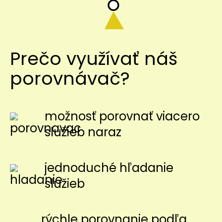
Prečo využívať náš
porovnávač?
možnosť porovnať viacero
služieb naraz
jednoduché hľadanie
služieb
rýchle porovnanie podľa