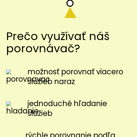
Prečo využívať náš
porovnávač?
možnosť porovnať viacero
služieb naraz
jednoduché hľadanie
služieb
rýchle porovnanie podľa