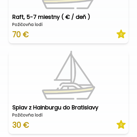
Raft, 5-7 miestny ( € / deň )
Požičovňa lodí
70 €
0
Splav z Hainburgu do Bratislavy
Požičovňa lodí
30 €
0