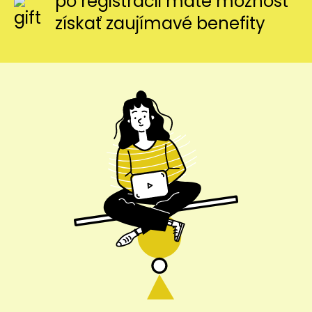
po registrácii máte možnosť
získať zaujímavé benefity